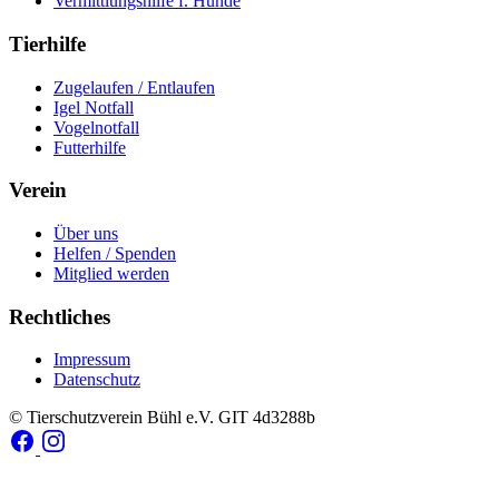
Vermittlungshilfe f. Hunde
Tierhilfe
Zugelaufen / Entlaufen
Igel Notfall
Vogelnotfall
Futterhilfe
Verein
Über uns
Helfen / Spenden
Mitglied werden
Rechtliches
Impressum
Datenschutz
© Tierschutzverein Bühl e.V.
GIT 4d3288b