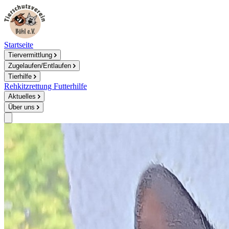
Startseite
Tiervermittlung
Zugelaufen/Entlaufen
Tierhilfe
Rehkitzrettung
Futterhilfe
Aktuelles
Über uns