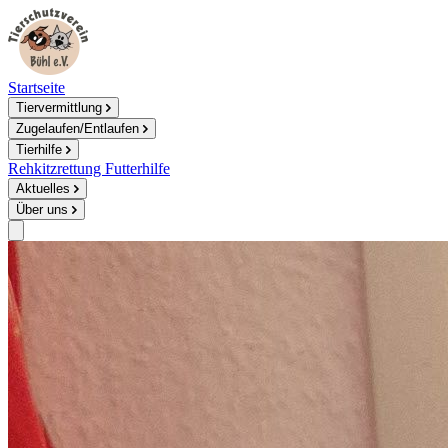
Startseite
Tiervermittlung
Zugelaufen/Entlaufen
Tierhilfe
Rehkitzrettung
Futterhilfe
Aktuelles
Über uns